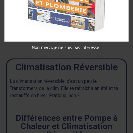
raccordements.
Mise en service
: Vérifie que tout roule.
Non merci, je ne suis pas intéressé !
Climatisation Réversible
La climatisation réversible, c’est un peu le
Transformers de la clim. Elle te rafraîchit en été et te
réchauffe en hiver. Pratique, non ?
Différences entre Pompe à
Chaleur et Climatisation