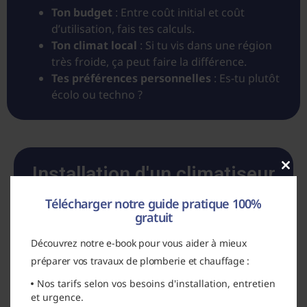
Ton budget
: Entre coût initial et coût
d’utilisation, fais tes calculs.
Ton climat local
: Si tu vis dans une région
très froide, ça peut faire la différence.
Tes préférences personnelles
: Es-tu plutôt
écolo ou techno ?
Installation d'un climatiseur
Clos
Télécharger notre guide pratique 100%
Installer un climatiseur, c’est un peu comme
gratuit
jouer aux Lego (version adulte) :
Découvrez notre e-book pour vous aider à mieux
Choix de l’emplacement
: Trouve le
préparer vos travaux de plomberie et chauffage :
meilleur spot pour l’unité intérieure et
Nos tarifs selon vos besoins d'installation, entretien
extérieure.
et urgence.